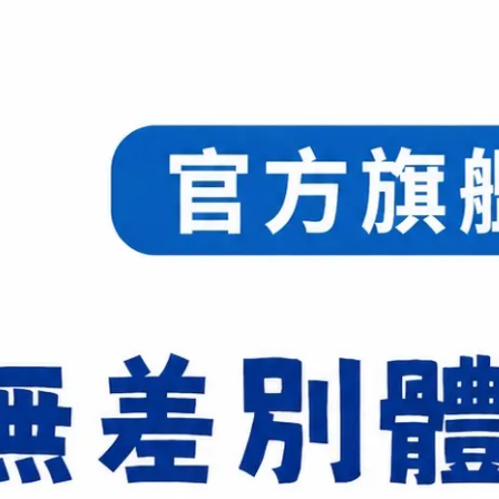
中管材質：超高剛性碳纖維+強
重量/握把：3UG2/4UG2
最高承受張力：28磅
平衡點：288〜292mm
建議售價：6500元
NT$3,250
NT$6,500
商品編號:
供貨狀況:
庫存不足