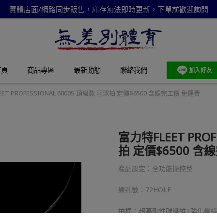
實體店面/網路同步販售，庫存無法即時更新，下單前歡迎詢問
首頁
商品專區
最新動態
聯絡我們
ET PROFESSIONAL 6000S 頂級款 羽球拍 定價$6500 含線完工價 免運費
富力特FLEET PROF
拍 定價$6500 含
產品設定：全功能操控型
線孔數：72HOLE
拍框：超高剛性碳纖維+強化疊