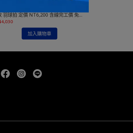
定手感。輕量化設定強化速度體驗，出球輕鬆不
配6.6 SHA
費力，連貫抽擋更順暢。
育 勝利VICTOR 神速ARS-77F I 頂
無差別體育 勝利VI
 羽球拍 定價 NT6,200 含線完工價 免運
款 羽球拍 定價 
$4,030
NT$3,170
加入購物車