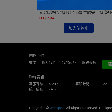
扎實且舒適，彈性更
科技，釋放更大下壓角度，鞭甩疾攻，氣勢磅
。
礴。
 TK-R A 頂級
無差別體育 勝利VICTOR 神速 ARS-ETA 
 含線完工價 免運費
光 羽球拍 定價 NT4,380 含線完工價 免
NT$2,840
加入購物車
關於我們
查詢
關於我們
我的帳戶
服務條款
聯絡資訊
客服專線：04-24711111
客服時間：11:00-22:00
統一編號：82462893
Copyright ©
wcbsport
All Rights Reserved.
Design