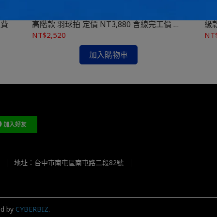
讓彈性更優異，帶來更加強勢的後場進攻。
C 瑤
無差別體育 勝利VICTOR 突擊 TK-CM C 中
無差別體
運費
高階款 羽球拍 定價 NT3,880 含線完工價 免
級款
運費
費
NT$2,520
NT
加入購物車
地址：台中市南屯區南屯路二段82號
ed by
CYBERBIZ
.