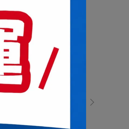
專為女性設計，導入FREE CORE科技釋放舒適穩
彩虹外觀炫目的