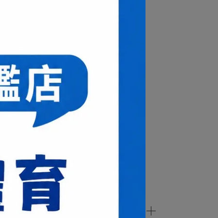
化疊織碳纖維+石墨烯奈米環氧樹酯