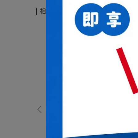
相關商品
浮核心科技手柄搭
百洛碳素纖維6.8中管搭載WES2.0，結合懸浮核