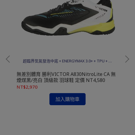
超臨界気氣發泡中底 + ENERGYMAX 3.0+ + TPU + 碳
纖穩定片 + Solid EVA
威夷
無差別體育 勝利VICTOR A830NitroLite CA 無
煙煤黑/亮白 頂級款 羽球鞋 定價 NT4,580
NT$2,970
無差
加入購物車
頂級
NT