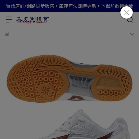
實體店面/網路同步販售，庫存無法即時更新，下單前歡迎詢問