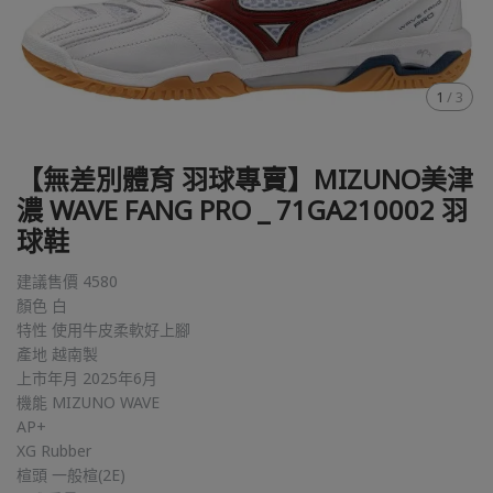
1
/
3
【無差別體育 羽球專賣】MIZUNO美津
濃 WAVE FANG PRO _ 71GA210002 羽
球鞋
建議售價 4580
顏色 白
特性 使用牛皮柔軟好上腳
產地 越南製
上市年月 2025年6月
機能 MIZUNO WAVE
AP+
XG Rubber
楦頭 一般楦(2E)