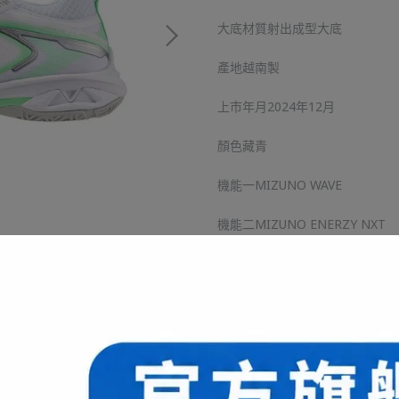
大底材質射出成型大底
產地越南製
上市年月2024年12月
顏色藏青
機能一MIZUNO WAVE
機能二MIZUNO ENERZY NXT
機能三PoWnCe:中底素材與AP
機能四XG Rubber:兼具高
機能五D-flex Groove
機能六U4ic X insole board