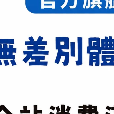
機能七MIZUNO ENERZY Insole
機能八MB-HOLD FIT
單腳重量310g(27.0cm)
楦頭3E
NT$2,990
NT$4,280
商品編號:
供貨狀況:
尚有庫存
尺寸
23cm
23.5cm
2
26cm
26.5cm
2