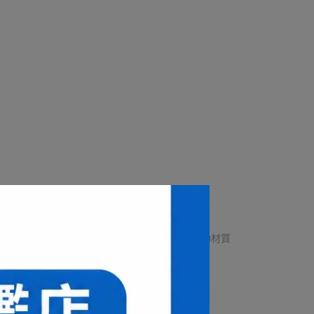
+相同避震&反發性，重量相較輕10%
抓地力與耐久性頂級橡膠材質，發揮具爆發力、快速移動材質