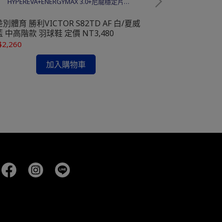
HYPEREVA+ENERGYMAX 3.0+尼龍穩定片
EVA+E
+TPU+Solid EVA
別體育 勝利VICTOR S82TD AF 白/夏威
無差別體育 勝利VI
 中高階款 羽球鞋 定價 NT3,480
妮藍 兒童款羽球鞋
$2,260
NT$1,280
加入購物車