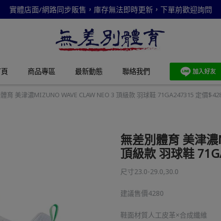
實體店面/網路同步販售，庫存無法即時更新，下單前歡迎詢問
首頁
商品專區
最新動態
聯絡我們
育 美津濃MIZUNO WAVE CLAW NEO 3 頂級款 羽球鞋 71GA247315 定價$42
無差別體育 美津濃MIZ
頂級款 羽球鞋 71GA
尺寸23.0-29.0,30.0
建議售價4280
鞋面材質人工皮革×合成纖維