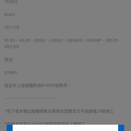
YONEX
BG65
VICTOR
VS-65、VS-69、VBS61、VBS63、VBS66N、VBS68P、VBS70、
VBS70P
其他
ION65
指定非上述線種酌收$100升級費用。
-----------------------------------
*若下單未備註線種磅數且聊聊未回覆皆已不挑線種24磅施工
*穿線方式皆以YONEX兩線四結空拍上機施工