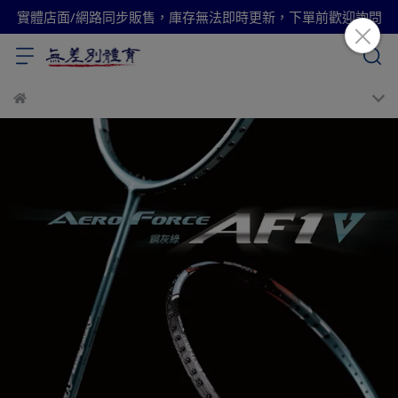
實體店面/網路同步販售，庫存無法即時更新，下單前歡迎詢問