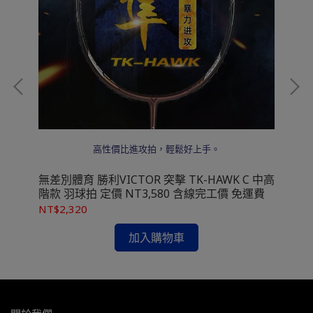
 頂
高性價比進攻拍，輕鬆好上手。
無差別體育 勝利VICTOR 突擊 TK-HAWK C 中高
無差
階款 羽球拍 定價 NT3,580 含線完工價 免運費
AC
定價
NT$2,320
NT
加入購物車