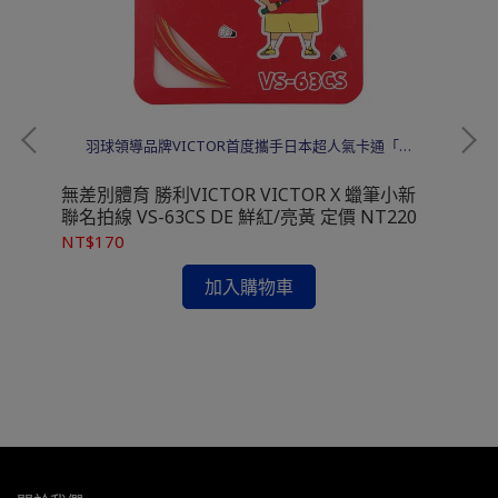
羽球領導品牌VICTOR首度攜手日本超人氣卡通「蠟
筆小新」，推出一系列以卡通角色為形象設計的羽球
商品，蠟筆小新與他的幼稚園小夥伴們一起換上全套
無差別體育 勝利VICTOR VICTOR X 蠟筆小新
無差
羽球裝備，童趣運動風即將席捲羽球場！
聯名拍線 VS-63CS DE 鮮紅/亮黃 定價 NT220
擊
NT$170
NT
龍
加入購物車
價