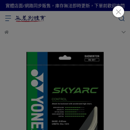
實體店面/網路同步販售，庫存無法即時更新，下單前歡迎詢問