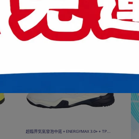
+
超臨界気氣發泡中底 + ENERGYMAX 3.0+ + TPU +
碳纖穩定片 + Solid EVA