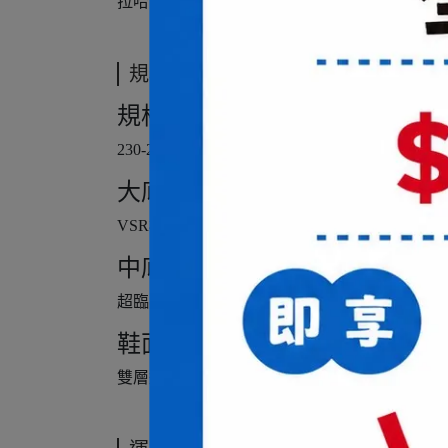
拉哈育、拉瑪丹蒂指定裝備
規格說明
規格/尺寸
230-295mm
大底
VSR橡膠
中底
超臨界氮氣發泡中底+ENERGYMAX V+碳纖穩定片+
鞋面
雙層透氣網布+鞋頭耐磨TPU薄膜+PU合成革