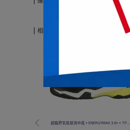
運送方式
相關商品
超臨界気氣發泡中底 + ENERGYMAX 3.0+ + TPU 
碳纖穩定片 + Solid EVA