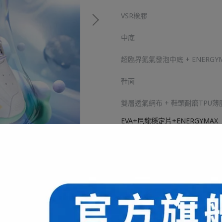
VSR橡膠
中底
超臨界氮氣發泡中底 + ENERGYMAX 
鞋面
雙層透氣網布 + 鞋頭耐磨TPU薄膜
EVA+尼龍穩定片+ENERGYMAX
NT$3,300
NT$5,080
商品編號:
供貨狀況:
尚有庫存
尺寸