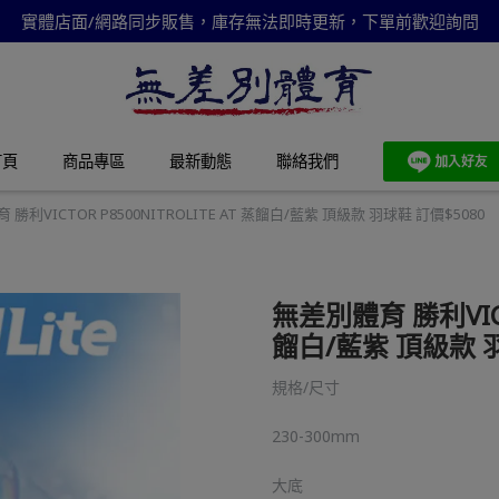
實體店面/網路同步販售，庫存無法即時更新，下單前歡迎詢問
首頁
商品專區
最新動態
聯絡我們
勝利VICTOR P8500NITROLITE AT 蒸餾白/藍紫 頂級款 羽球鞋 訂價$5080
無差別體育 勝利VICTO
餾白/藍紫 頂級款 羽
規格/尺寸
230-300mm
大底