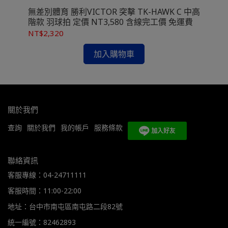
的
 羽球
無差別體育 勝利VICTOR 突擊 TK-HAWK C 中高
無差
階款 羽球拍 定價 NT3,580 含線完工價 免運費
羽球
NT$2,320
NT
加入購物車
關於我們
查詢
關於我們
我的帳戶
服務條款
聯絡資訊
客服專線：04-24711111
客服時間：11:00-22:00
地址：台中市南屯區南屯路二段82號
統一編號：82462893