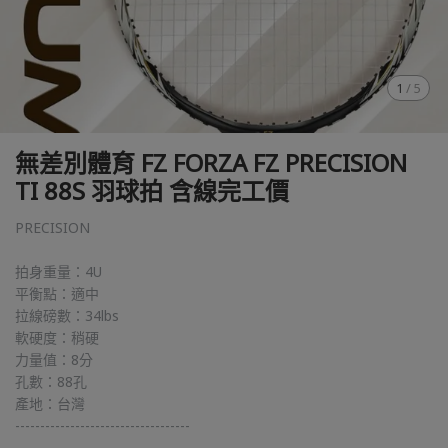
1
/
5
無差別體育 FZ FORZA FZ PRECISION
TI 88S 羽球拍 含線完工價
PRECISION
拍身重量：4U
平衡點：適中
拉線磅數：34lbs
軟硬度：稍硬
力量值：8分
孔數：88孔
產地：台灣
-----------------------------------