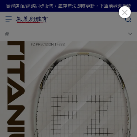
實體店面/網路同步販售，庫存無法即時更新，下單前歡迎詢問