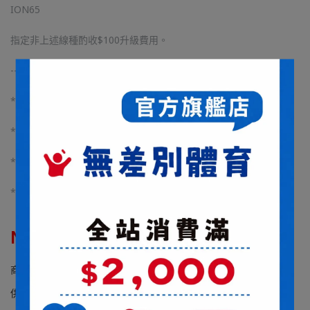
ION65
指定非上述線種酌收$100升級費用。
-----------------------------------
*若下單未備註線種磅數且聊聊未回覆皆已不挑線種24磅施工
*穿線方式皆以YONEX兩線四結空拍上機施工
*球拍長度較長僅能接受貨運宅配(貨運六日無提供送貨服務)
*球拍為客製化商品，若無瑕疵恕不接受退換貨
NT$3,300
NT$6,000
商品編號:
供貨狀況:
尚有庫存