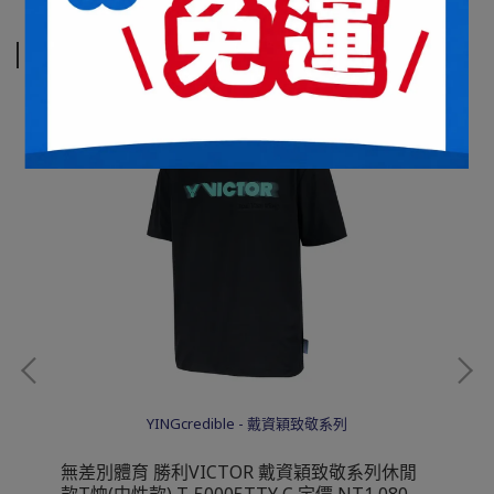
相關商品
YINGcredible - 戴資穎致敬系列
閒
無差別體育 勝利VICTOR 戴資穎致敬系列休閒
無
080
款T恤(中性款) T-50005TTY C 定價 NT1,080