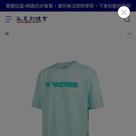
實體店面/網路同步販售，庫存無法即時更新，下單前歡迎詢問