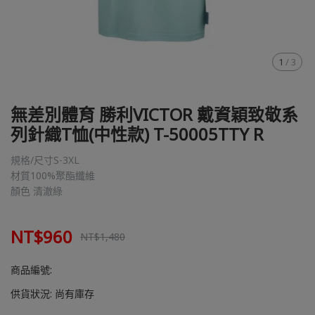
1
/
3
無差別體育 勝利VICTOR 戴資穎致敬系
列針織T恤(中性款) T-50005TTY R
規格/尺寸S-3XL
材質100%聚酯纖維
顏色 清澈綠
NT$960
NT$1,480
商品編號:
供貨狀況:
尚有庫存