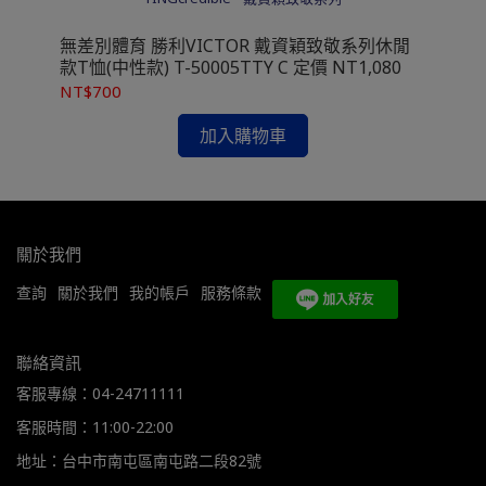
(中
無差
無差別體育 勝利VICTOR 戴資穎致敬系列休閒
款T恤(中性款) T-50005TTY C 定價 NT1,080
NT
NT$700
加入購物車
關於我們
查詢
關於我們
我的帳戶
服務條款
聯絡資訊
客服專線：04-24711111
客服時間：11:00-22:00
地址：台中市南屯區南屯路二段82號