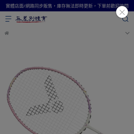
實體店面/網路同步販售，庫存無法即時更新，下單前歡迎詢問