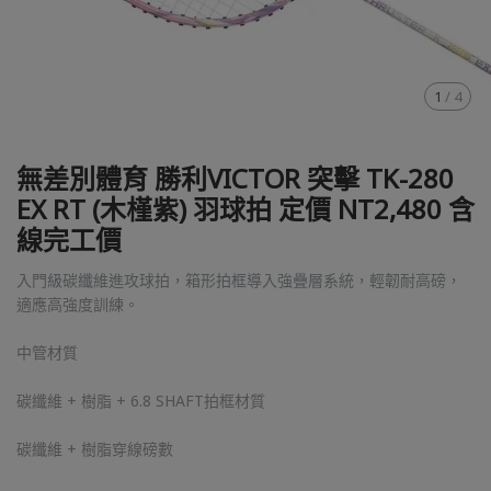
1
/
4
無差別體育 勝利VICTOR 突擊 TK-280
EX RT (木槿紫) 羽球拍 定價 NT2,480 含
線完工價
入門級碳纖維進攻球拍，箱形拍框導入強疊層系統，輕韌耐高磅，
適應高強度訓練。
中管材質
碳纖維 + 樹脂 + 6.8 SHAFT拍框材質
碳纖維 + 樹脂穿線磅數