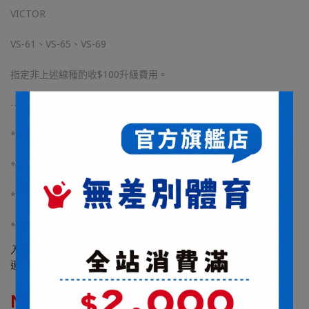
VICTOR
VS-61、VS-65、VS-69
指定非上述線種酌收$100升級費用。
-----------------------------------
*若下單未備註線種磅數且聊聊未回覆皆已不挑線種24磅施工
*穿線方式皆以YONEX兩線四結空拍上機施工
*球拍長度較長僅能接受貨運宅配(貨運六日無提供送貨服務)
*球拍為客製化商品，若無瑕疵恕不接受退換貨
入門級碳纖維進攻球拍，箱形拍框導入強疊層系統，輕韌耐高磅，
適應高強度訓練。
NT$1,610
NT$2,480