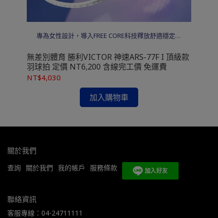
m
專為女性設計，導入FREE CORE科技釋放舒適穩定手
。
感。輕量化設定強化速度體驗，出球輕鬆不費力，連
貫抽擋更順暢。
無差別體育 勝利VICTOR 神速ARS-77F I 頂級款
無差別體
運
羽球拍 定價 NT6,200 含線完工價 免運費
階款
NT$4,030
NT
加入購物車
關於我們
查詢
關於我們
我的帳戶
服務條款
聯絡資訊
客服專線：04-24711111