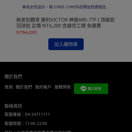
技
專為女性設計，導入FREE CORE科技釋放舒適穩定手
感。輕量化設定強化速度體驗，出球輕鬆不費力，連
貫抽擋更順暢。
RO
無差別體育 勝利VICTOR 神速ARS-77F I 頂級款
無差別體
免
羽球拍 定價 NT6,200 含線完工價 免運費
階款
NT$4,030
NT
加入購物車
關於我們
查詢
關於我們
我的帳戶
服務條款
聯絡資訊
客服專線：04-24711111
客服時間：11:00-22:00