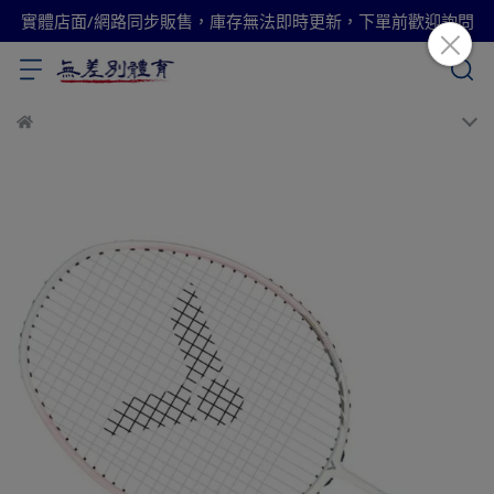
實體店面/網路同步販售，庫存無法即時更新，下單前歡迎詢問