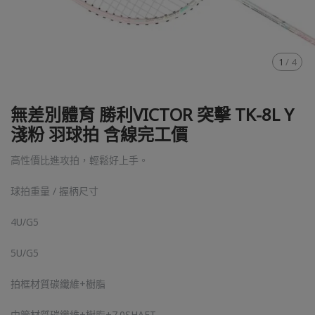
1
/
4
無差別體育 勝利VICTOR 突擊 TK-8L Y
淺粉 羽球拍 含線完工價
高性價比進攻拍，輕鬆好上手。
球拍重量 / 握柄尺寸
4U/G5
5U/G5
拍框材質碳纖維+樹脂
中管材質碳纖維+樹脂+7.0SHAFT