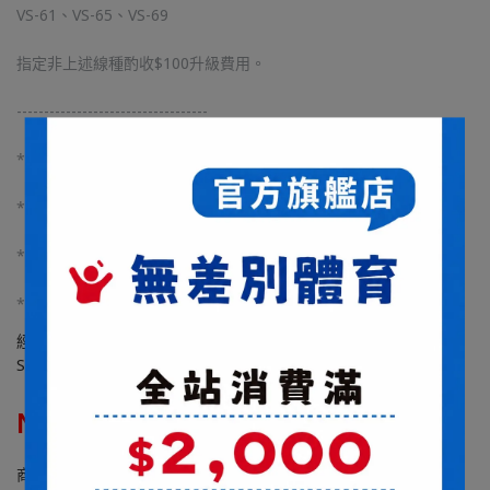
VS-61、VS-65、VS-69
指定非上述線種酌收$100升級費用。
-----------------------------------
*若下單未備註線種磅數且聊聊未回覆皆已不挑線種24磅施工
*穿線方式皆以YONEX兩線四結空拍上機施工
*球拍長度較長僅能接受貨運宅配(貨運六日無提供送貨服務)
*球拍為客製化商品，若無瑕疵恕不接受退換貨
經典鐵錘進攻升級！箱形拍框導入強疊層系統，強韌耐高磅；6.8
SHAFT中管結合懸浮核心科技手柄，手感舒適，釋放進攻角度。
NT$1,870
NT$2,880
商品編號: