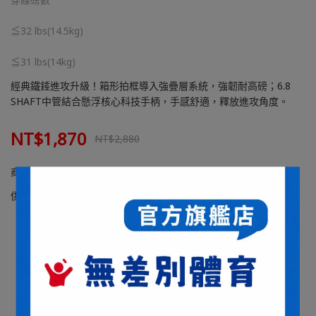
≦32 lbs(14.5kg)
≦31 lbs(14kg)
經典鐵錘進攻升級！箱形拍框導入強疊層系統，強韌耐高磅；6.8
SHAFT中管結合懸浮核心科技手柄，手感舒適，釋放進攻角度。
NT$1,870
NT$2,880
商品編號:
供貨狀況:
尚有庫存