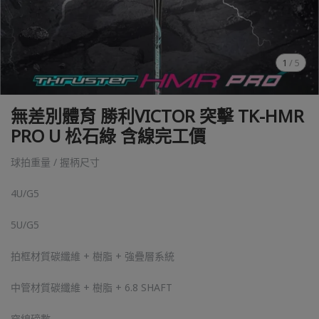
1
/
5
無差別體育 勝利VICTOR 突擊 TK-HMR
PRO U 松石綠 含線完工價
球拍重量 / 握柄尺寸
4U/G5
5U/G5
拍框材質碳纖維 + 樹脂 + 強疊層系統
中管材質碳纖維 + 樹脂 + 6.8 SHAFT
穿線磅數