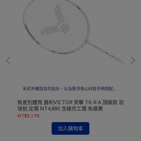
，
彩虹外觀炫目的設計，以及懸浮核心科技手柄搭配6.6
，
SHAFT中管，擊球感扎實且舒適，彈性更佳，輕鬆發
的
力。
 羽球
無差別體育 勝利VICTOR 突擊 TK-R A 頂級款 羽
無差別體
球拍 定價 NT4,880 含線完工價 免運費
高階
費
NT$3,170
NT
加入購物車