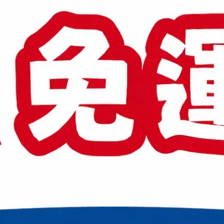
國際賽事指定用球
無差別體育 勝利VICTOR B-MA MASTER
無差
ACE 頂級款 羽毛球 12入
NO
NT$1,215
NT