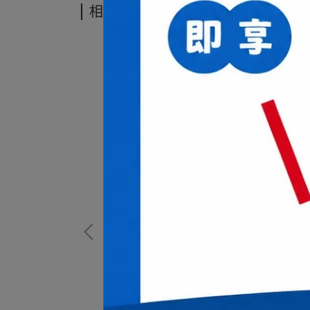
相關商品
鵝毛製球，耐用更升級
MPION B-
中華羽協認證