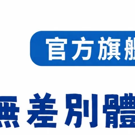
羽毛球球頭: 三拼球頭
羽毛球規格: 12顆/筒
適合人群：比賽 （球隊用球）
功能特點：超級耐打 品質穩定
超級耐打 品質穩定
NT$880
NT$1,070
商品編號:
供貨狀況:
尚有庫存