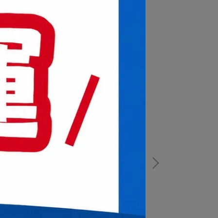
【BWF世界羽聯認證】
別體育 勝利VICTOR B-MA-1 MASTER
無差別體育 勝利VI
.1 頂級款 羽毛球 12入
01N 新比賽級 
$1,165
NT$960