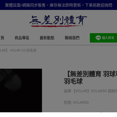
實體店面/網路同步販售，庫存無法即時更新，下單前歡迎詢問
首頁
商品專區
最新動態
聯絡我們
R】 VOLAR-50 羽毛球
【無差別體育 羽球專賣
羽毛球
品牌:【VOLAR】VOLAR50 
型號: VOLAR50
羽毛球分類: 比賽級(全圓天然鵝毛