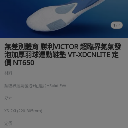
1
/
4
無差別體育 勝利VICTOR 超臨界氮氣發
泡加厚羽球運動鞋墊 VT-XDCNLITE 定
價 NT650
材料
超臨界氮氣發泡+尼龍片+Solid EVA
尺寸
XS-2XL(220-305mm)
定價