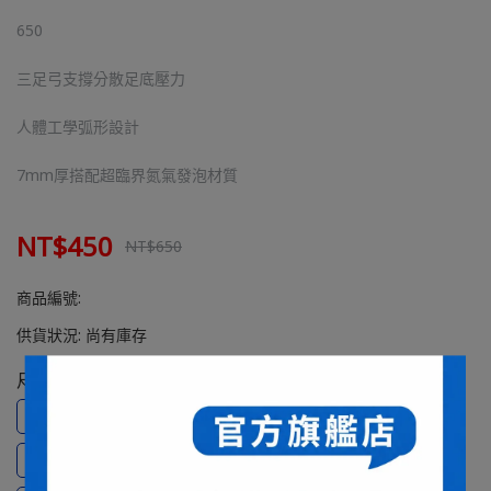
650
三足弓支撐分散足底壓力
人體工學弧形設計
7mm厚搭配超臨界氮氣發泡材質
NT$450
NT$650
商品編號:
供貨狀況:
尚有庫存
尺寸
XS(22~23CM)
S(23.5~24.5CM)
M(25~26CM)
L(26.5~27.5CM)