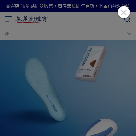
實體店面/網路同步販售，庫存無法即時更新，下單前歡迎詢問