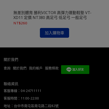
NT
無差別體育 勝利VICTOR 高彈力運動鞋墊 VT-
XD11 定價 NT380 高足弓 低足弓 一般足弓
NT$260
加入購物車
關於我們
查詢
關於我們
我的帳戶
服務條款
聯絡資訊
客服專線：04-24711111
客服時間：11:00-22:00
地址：台中市南屯區南屯路二段82號