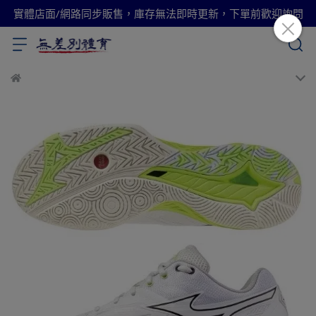
實體店面/網路同步販售，庫存無法即時更新，下單前歡迎詢問