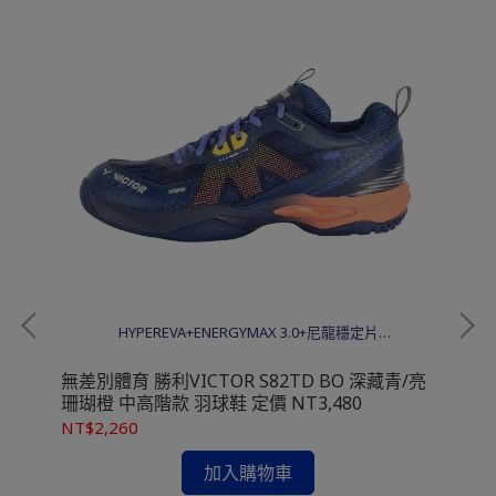
HYPEREVA+ENERGYMAX 3.0+尼龍穩定片
+TPU+Solid EVA
無差別體育 勝利VICTOR S82TD BO 深藏青/亮
無差
珊瑚橙 中高階款 羽球鞋 定價 NT3,480
NT$2,260
NT
IAL
加入購物車