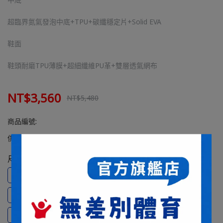
超臨界氮氣發泡中底+TPU+碳纖穩定片+Solid EVA
鞋面
鞋頭耐磨TPU薄膜+超細纖維PU革+雙層透氣網布
NT$3,560
NT$5,480
商品編號:
供貨狀況:
尚有庫存
尺寸
23
23.5
24
24.5
25
25.5
26
26.5
27
27.5
28
28.5
29
29.5
30