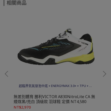
相關商品
超臨界気氣發泡中底 + ENERGYMAX 3.0+ + TPU + 碳
纖穩定片 + Solid EVA
溫和
無差別體育 勝利VICTOR A830NitroLite CA 無
無差
煙煤黑/亮白 頂級款 羽球鞋 定價 NT4,580
藍 
NT$2,970
NT