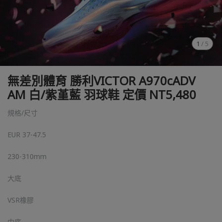
1
/
5
無差別體育 勝利VICTOR A970cADV
AM 白/紫堇藍 羽球鞋 定價 NT5,480
規格/尺寸
EUR 37-47.5
230-310mm
大底
VSR橡膠
中底